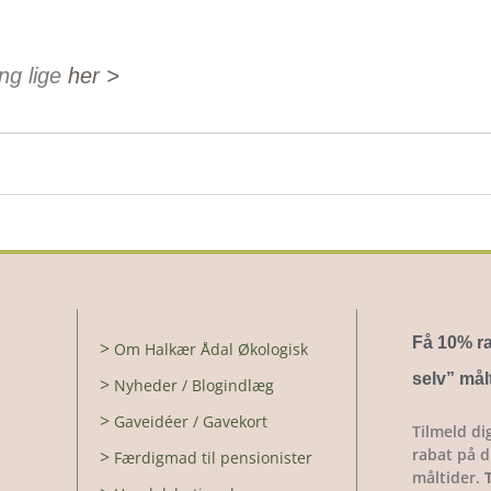
ing lige
her >
Få 10% ra
>
Om Halkær Ådal Økologisk
selv
” mål
>
Nyheder / Blogindlæg
>
Gaveidéer / Gavekort
Tilmeld di
rabat på di
>
Færdigmad til pensionister
måltider.