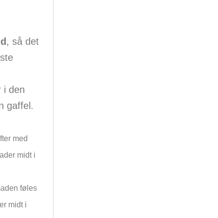
id
, så det
ste
r i den
 gaffel.
efter med
ader midt i
maden føles
er midt i