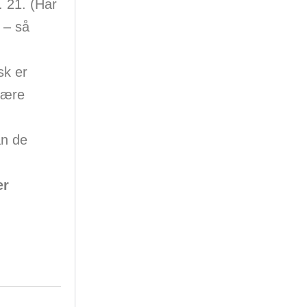
. 21. (Har
 – så
sk er
være
n de
er