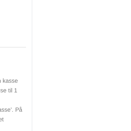
n kasse
e til 1
asse’. På
et