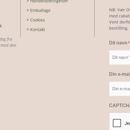
>
Handelsbetingelser
NB: Vær O
>
Emballage
med rabatk
>
Cookies
Vent derfo
k
bestilling
>
Kontakt
dag fra
Dit navn
*
dermed den
Din e-mai
CAPTCH