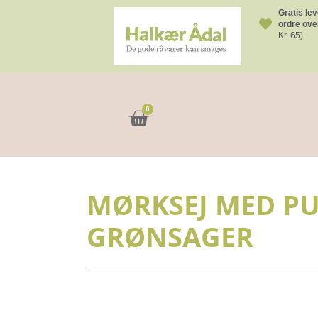
Gratis lev
ordre over
Kr. 65)
0
Kurv
MØRKSEJ MED PU
GRØNSAGER