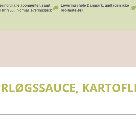
ering til alle abonnenter, samt
Levering i hele Danmark, undtagen ikke
 kr. 950.
(Normal leveringspris:
bro-faste øer
RLØGSSAUCE, KARTOFL