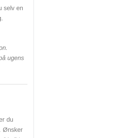
 selv en
g.
on.
 på ugens
er du
1. Ønsker