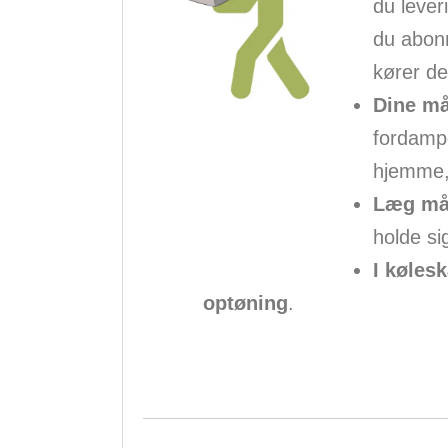
du lever
du abonn
kører de
Dine mål
fordamp
hjemme, 
Læg mål
holde si
I køles
optøning
.