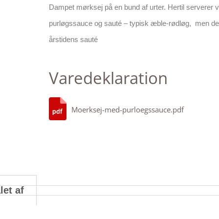
Dampet mørksej på en bund af urter. Hertil serverer vi 
purløgssauce og sauté – typisk æble-rødløg, men d
årstidens sauté
Varedeklaration
Moerksej-med-purloegssauce.pdf
let af