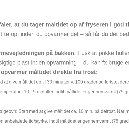
aler, at du tager måltidet op af fryseren i god t
t tø op, inden du opvarmer det – så får du det bed
rmevejledningen på bakken
. Husk at prikke hulle
gtige plast inden opvarmning – du kan fx bruge en
 opvarmer måltidet direkte fra frost:
 at give måltidet op til 30 minutter v. 100 grader og fortsæt der
temperatur i 10-15 minutter indtil måltidet er gennemvarmt (75 gr
ølgeovn: Start med at give måltidet ca. 10 min. på defrost. Når 
en anbefalede tid/styrke, indtil måltidet er gennemvarmt (75 grad