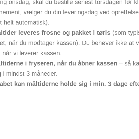
ing onsdag, skal du bestille senest torsdagen før kl
ement, vælger du din leveringsdag ved oprettelse
t helt automatisk).
tider leveres frosne og pakket i tøris
(som typi
et, når du modtager kassen). Du behøver ikke at 
når vi leverer kassen.
tiderne i fryseren, når du åbner kassen
– så ka
g i mindst 3 måneder.
kabet kan måltiderne holde sig i min. 3 dage eft