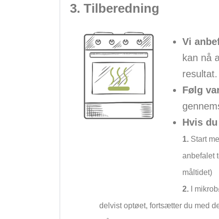
3. Tilberedning
Vi anbef
kan nå a
resultat.
Følg va
gennemsi
Hvis du
1.
Start med
anbefalet 
måltidet)
2.
I mikrob
delvist optøet, fortsætter du med d