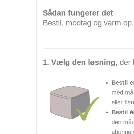
Sådan fungerer det
Bestil, modtag og varm op
1. Vælg den løsning
, der
Bestil 
med målt
eller fle
Bestil
é
den måde
abonnem