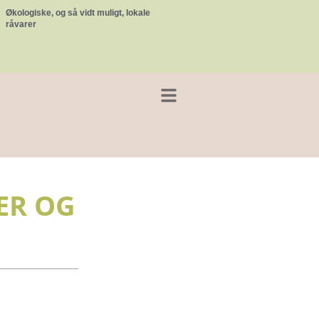
Økologiske, og så vidt muligt, lokale
råvarer
ER OG