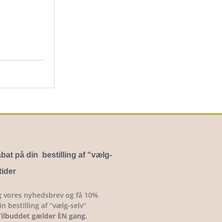
bat på din bestilling af “vælg-
tider
g vores nyhedsbrev og få 10%
n bestilling af “vælg-selv”
Tilbuddet gælder ÈN gang.