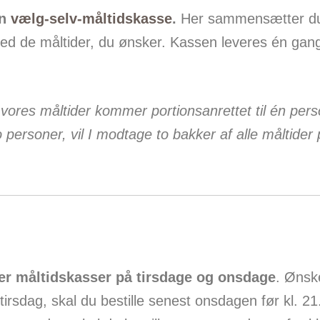
en
vælg-selv-måltidskasse
.
Her sammensætter du
d de måltider, du ønsker. Kassen leveres én gan
 vores måltider kommer portionsanrettet til én pers
o personer, vil I modtage to bakker af alle måltider
rer måltidskasser på tirsdage og onsdage
. Ønsk
 tirsdag, skal du bestille senest onsdagen før kl. 2