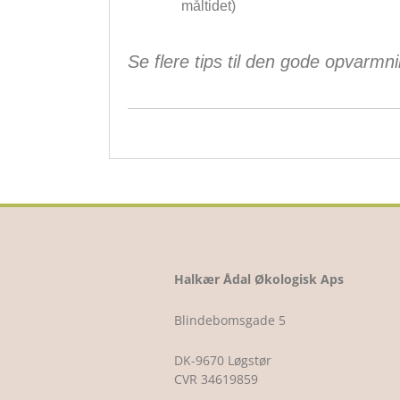
måltidet)
Se flere tips til den gode opvarmn
Halkær Ådal Økologisk Aps
Blindebomsgade 5
DK-9670 Løgstør
CVR 34619859