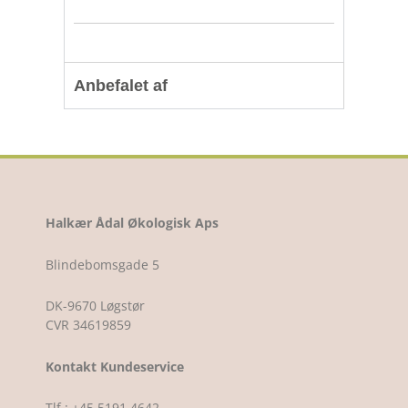
Anbefalet af
Halkær Ådal Økologisk Aps
Blindebomsgade 5
DK-9670 Løgstør
CVR 34619859
Kontakt Kundeservice
Tlf.: +45 5191 4642