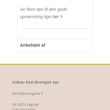
Se flere tips til den gode
opvarmning lige
her >
Anbefalet af
Halkær Ådal Økologisk Aps
Blindebomsgade 5
DK-9670 Løgstør
CVR 34619859