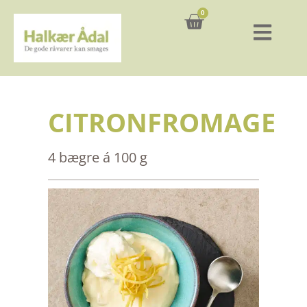
0
Kurv
CITRONFROMAGE
4 bægre á 100 g