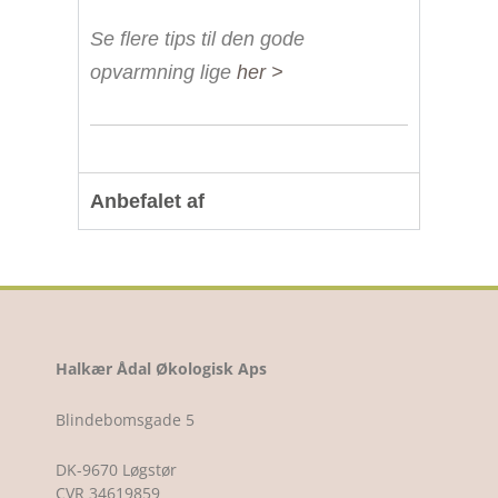
Se flere tips til den gode
opvarmning lige
her >
Anbefalet af
Halkær Ådal Økologisk Aps
Blindebomsgade 5
DK-9670 Løgstør
CVR 34619859