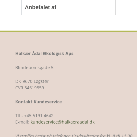
Anbefalet af
Halkær Ådal Økologisk Aps
Blindebomsgade 5
DK-9670 Løgstør
CVR 34619859
Kontakt Kundeservice
Tlf.: +45 5191 4642
E-mail:
kundeservice@halkaeraadal.dk
Vi træffes bedst på telefonen tirsdag-fredag fra kl. 8 til 11.30