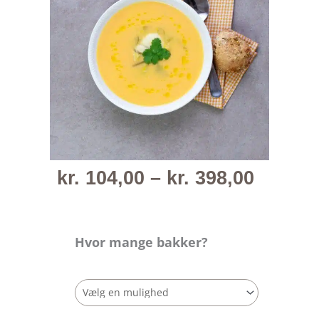
Prisint
kr.
104,00
–
kr.
398,00
kr. 104
til
kr. 398
Hvor mange bakker?