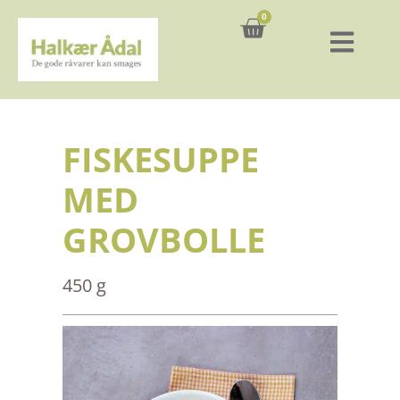
0
Kurv
FISKESUPPE
MED
GROVBOLLE
450 g