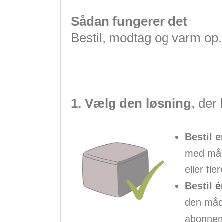
Sådan fungerer det
Bestil, modtag og varm op
1. Vælg den løsning
, der
Bestil 
med målt
eller fle
Bestil
é
den måde
abonnem