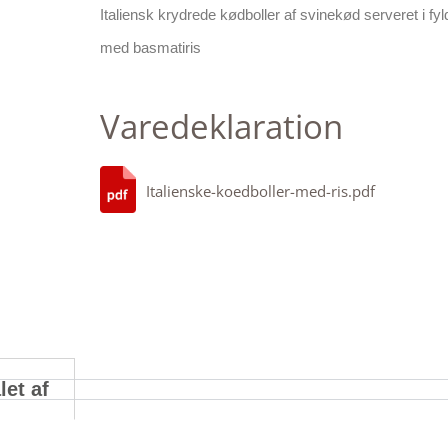
Italiensk krydrede kødboller af svinekød serveret i fy
med basmatiris
Varedeklaration
Italienske-koedboller-med-ris.pdf
let af