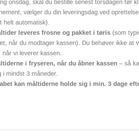
ing onsdag, skal du bestille senest torsdagen før kl
ement, vælger du din leveringsdag ved oprettelse
t helt automatisk).
tider leveres frosne og pakket i tøris
(som typi
et, når du modtager kassen). Du behøver ikke at 
når vi leverer kassen.
tiderne i fryseren, når du åbner kassen
– så ka
g i mindst 3 måneder.
kabet kan måltiderne holde sig i min. 3 dage eft