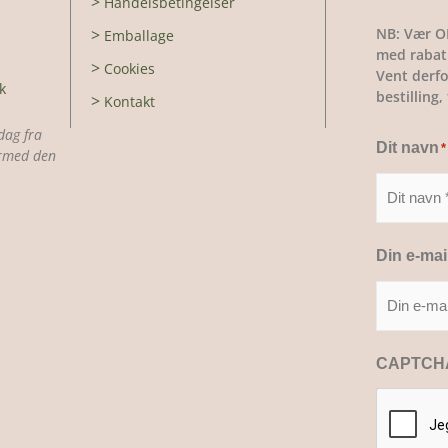
>
Handelsbetingelser
NB: Vær O
>
Emballage
med rabatk
>
Cookies
Vent derfo
k
bestilling
>
Kontakt
dag fra
Dit navn
*
dermed den
Din e-mai
CAPTCH