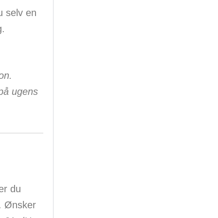
 selv en
g.
on.
 på ugens
er du
1. Ønsker