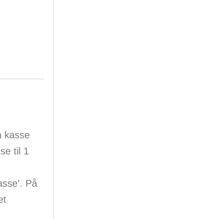
n kasse
e til 1
asse’. På
et