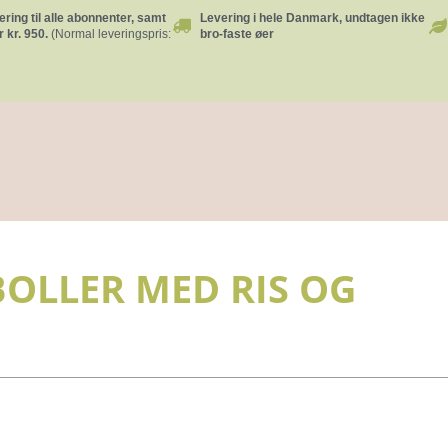
ering til alle abonnenter, samt
Levering i hele Danmark, undtagen ikke
 kr. 950.
(Normal leveringspris:
bro-faste øer
BOLLER MED RIS OG