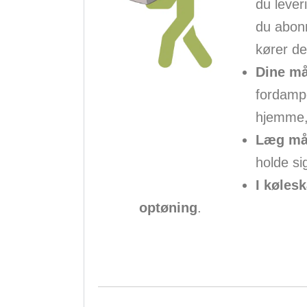
du lever
du abonn
kører de
Dine mål
fordamp
hjemme, 
Læg mål
holde si
I køles
optøning
.