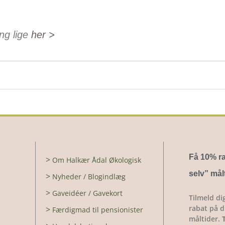
ing lige
her >
Få 10% ra
>
Om Halkær Ådal Økologisk
selv
” mål
>
Nyheder / Blogindlæg
>
Gaveidéer / Gavekort
Tilmeld di
rabat på di
>
Færdigmad til pensionister
måltider.