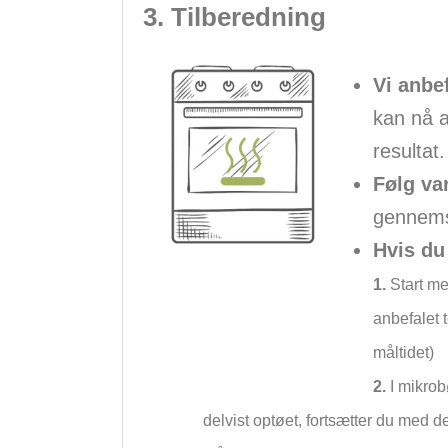
3. Tilberedning
Vi anbef
kan nå a
resultat.
Følg va
gennemsi
Hvis du
1.
Start med
anbefalet 
måltidet)
2.
I mikrob
delvist optøet, fortsætter du med d