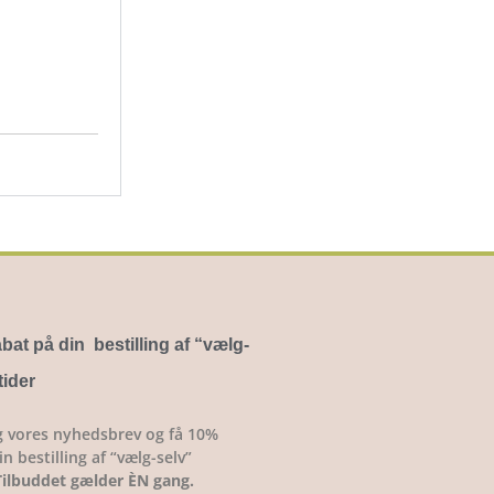
bat på din bestilling af “vælg-
tider
g vores nyhedsbrev og få 10%
n bestilling af “vælg-selv”
Tilbuddet gælder ÈN gang.