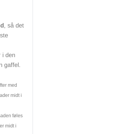
id
, så det
ste
r i den
 gaffel.
efter med
ader midt i
maden føles
er midt i