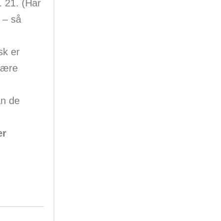
. 21. (Har
 – så
sk er
være
n de
er