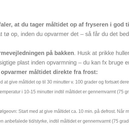
aler, at du tager måltidet op af fryseren i god t
t tø op, inden du opvarmer det – så får du det bed
rmevejledningen på bakken
. Husk at prikke hulle
gtige plast inden opvarmning – du kan fx bruge en
 opvarmer måltidet direkte fra frost:
 at give måltidet op til 30 minutter v. 100 grader og fortsæt der
temperatur i 10-15 minutter indtil måltidet er gennemvarmt (75 gr
ølgeovn: Start med at give måltidet ca. 10 min. på defrost. Når 
en anbefalede tid/styrke, indtil måltidet er gennemvarmt (75 grad