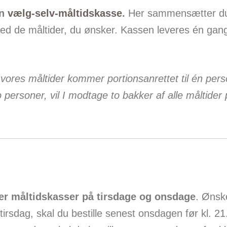
en
vælg-selv-måltidskasse
.
Her sammensætter du
d de måltider, du ønsker. Kassen leveres én gan
 vores måltider kommer portionsanrettet til én pers
o personer, vil I modtage to bakker af alle måltider
rer måltidskasser på tirsdage og onsdage
. Ønsk
 tirsdag, skal du bestille senest onsdagen før kl. 2