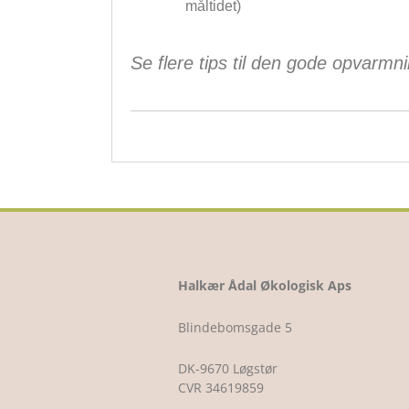
måltidet)
Se flere tips til den gode opvarmn
Halkær Ådal Økologisk Aps
Blindebomsgade 5
DK-9670 Løgstør
CVR 34619859