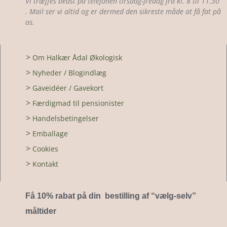
Vi træffes bedst på telefonen tirsdag-fredag fra kl. 8 til 11.30
. Mail ser vi altid og er dermed den sikreste måde at få fat på
os.
>
Om Halkær Ådal Økologisk
>
Nyheder / Blogindlæg
>
Gaveidéer / Gavekort
>
Færdigmad til pensionister
>
Handelsbetingelser
>
Emballage
>
Cookies
>
Kontakt
Få 10% rabat på din bestilling af “vælg-selv
”
måltider