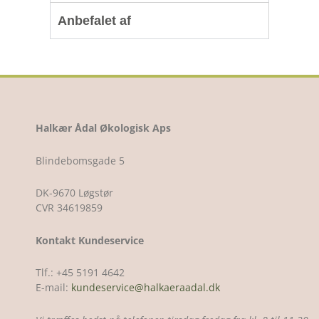
Anbefalet af
Halkær Ådal Økologisk Aps
Blindebomsgade 5
DK-9670 Løgstør
CVR 34619859
Kontakt Kundeservice
Tlf.: +45 5191 4642
E-mail:
kundeservice@halkaeraadal.dk