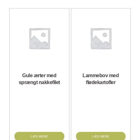
Gule ærter med
Lammebov med
sprængt nakkefilet
flødekartofler
LÆS MERE
LÆS MERE