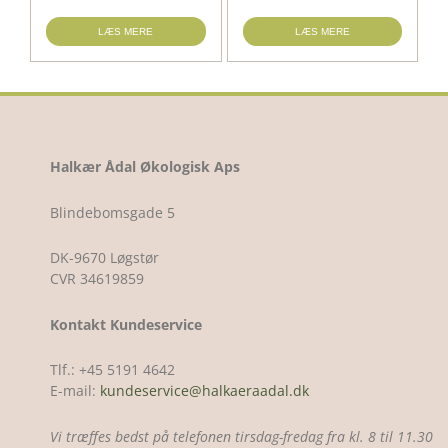
LÆS MERE
LÆS MERE
Halkær Ådal Økologisk Aps
Blindebomsgade 5
DK-9670 Løgstør
CVR 34619859
Kontakt Kundeservice
Tlf.: +45 5191 4642
E-mail:
kundeservice@halkaeraadal.dk
Vi træffes bedst på telefonen tirsdag-fredag fra kl. 8 til 11.30