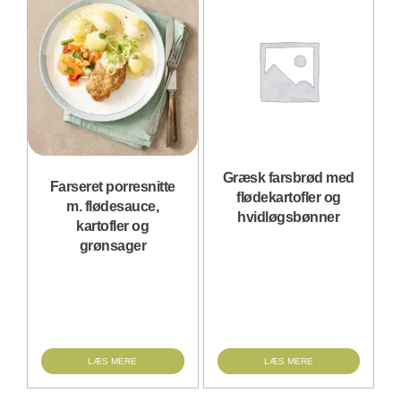
Græsk farsbrød med
Farseret porresnitte
flødekartofler og
m. flødesauce,
hvidløgsbønner
kartofler og
grønsager
LÆS MERE
LÆS MERE