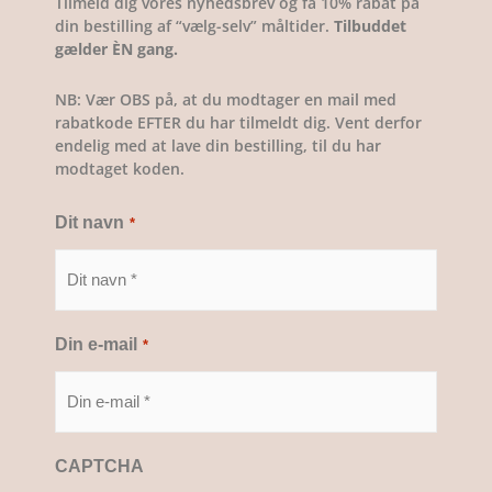
Tilmeld dig vores nyhedsbrev og få 10% rabat på
din bestilling af “vælg-selv” måltider.
Tilbuddet
gælder ÈN gang.
NB: Vær OBS på, at du modtager en mail med
rabatkode EFTER du har tilmeldt dig. Vent derfor
endelig med at lave din bestilling, til du har
modtaget koden.
Dit navn
*
Din e-mail
*
CAPTCHA