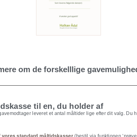
mere om de forskelllige gavemulighe
dskasse til en, du holder af
gavemodtager leveret et antal måltider lige efter dit valg. Du 
af vores standard måltidskasser
(bestil via funktionen ‘prøv