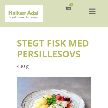
0
Kurv
STEGT FISK MED
PERSILLESOVS
430 g