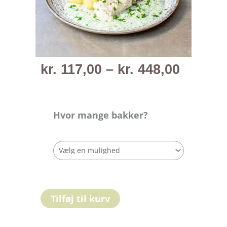
Prisint
kr.
117,00
–
kr.
448,00
kr. 117
til
kr. 448
Hvor mange bakker?
Tilføj til kurv