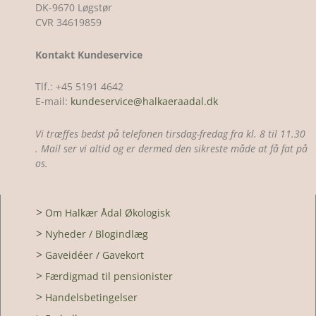
DK-9670 Løgstør
CVR 34619859
Kontakt Kundeservice
Tlf.: +45 5191 4642
E-mail:
kundeservice@halkaeraadal.dk
Vi træffes bedst på telefonen tirsdag-fredag fra kl. 8 til 11.30
. Mail ser vi altid og er dermed den sikreste måde at få fat på
os.
>
Om Halkær Ådal Økologisk
>
Nyheder / Blogindlæg
>
Gaveidéer / Gavekort
>
Færdigmad til pensionister
>
Handelsbetingelser